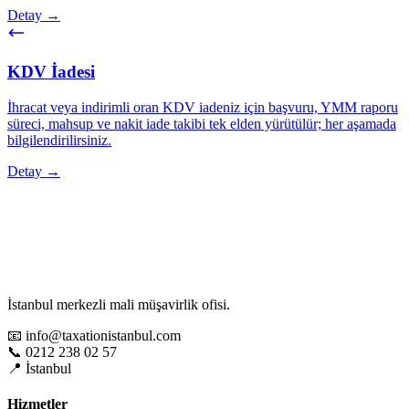
Detay →
KDV İadesi
İhracat veya indirimli oran KDV iadeniz için başvuru, YMM raporu
süreci, mahsup ve nakit iade takibi tek elden yürütülür; her aşamada
bilgilendirilirsiniz.
Detay →
İstanbul merkezli mali müşavirlik ofisi.
📧 info@taxationistanbul.com
📞 0212 238 02 57
📍 İstanbul
Hizmetler