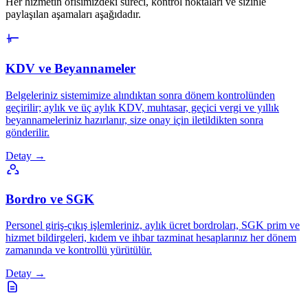
Her hizmetin ofisimizdeki süreci, kontrol noktaları ve sizinle
paylaşılan aşamaları aşağıdadır.
KDV ve Beyannameler
Belgeleriniz sistemimize alındıktan sonra dönem kontrolünden
geçirilir; aylık ve üç aylık KDV, muhtasar, geçici vergi ve yıllık
beyannameleriniz hazırlanır, size onay için iletildikten sonra
gönderilir.
Detay →
Bordro ve SGK
Personel giriş-çıkış işlemleriniz, aylık ücret bordroları, SGK prim ve
hizmet bildirgeleri, kıdem ve ihbar tazminat hesaplarınız her dönem
zamanında ve kontrollü yürütülür.
Detay →