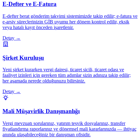
E-Defter ve E-Fatura
E-defter berat gönderim takvimi sistemimizde takip edilir; e-fatura ve
e-arşiv süreçlerinizin GİB uyumu her dönem kontrol edilir, eksik
veya hatalı kayıt önceden işaretlenir.
Detay →
Şirket Kuruluşu
Yeni şirket kurarken vergi dairesi, ticaret sicili, ticaret odası ve
faaliyet izinleri için gereken tüm adımlar sizin adınıza takip edilir;
her aşamada nerede olduğunuzu bilirsiniz.
Detay →
Mali Müşavirlik Danışmanlığı
Vergi mevzuatı sorularınız, yatırım teşvik dosyalarınız, transfer
fiyatlandırma raporlarınız ve dönemsel mali kararlarınızda — ihtiyaç
anında ulaşabileceğiniz bir danışman ofisidir.