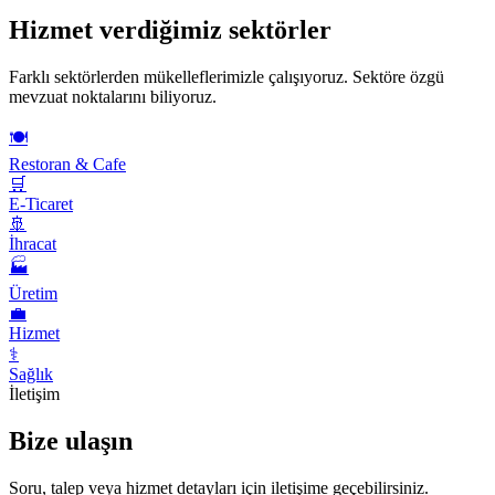
Hizmet verdiğimiz sektörler
Farklı sektörlerden mükelleflerimizle çalışıyoruz. Sektöre özgü
mevzuat noktalarını biliyoruz.
🍽️
Restoran & Cafe
🛒
E-Ticaret
🚢
İhracat
🏭
Üretim
💼
Hizmet
⚕️
Sağlık
İletişim
Bize ulaşın
Soru, talep veya hizmet detayları için iletişime geçebilirsiniz.