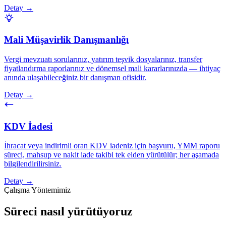
Detay →
Mali Müşavirlik Danışmanlığı
Vergi mevzuatı sorularınız, yatırım teşvik dosyalarınız, transfer
fiyatlandırma raporlarınız ve dönemsel mali kararlarınızda — ihtiyaç
anında ulaşabileceğiniz bir danışman ofisidir.
Detay →
KDV İadesi
İhracat veya indirimli oran KDV iadeniz için başvuru, YMM raporu
süreci, mahsup ve nakit iade takibi tek elden yürütülür; her aşamada
bilgilendirilirsiniz.
Detay →
Çalışma Yöntemimiz
Süreci nasıl yürütüyoruz