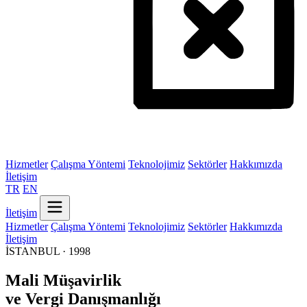
Hizmetler
Çalışma Yöntemi
Teknolojimiz
Sektörler
Hakkımızda
İletişim
TR
EN
İletişim
Hizmetler
Çalışma Yöntemi
Teknolojimiz
Sektörler
Hakkımızda
İletişim
İSTANBUL · 1998
Mali Müşavirlik
ve Vergi Danışmanlığı