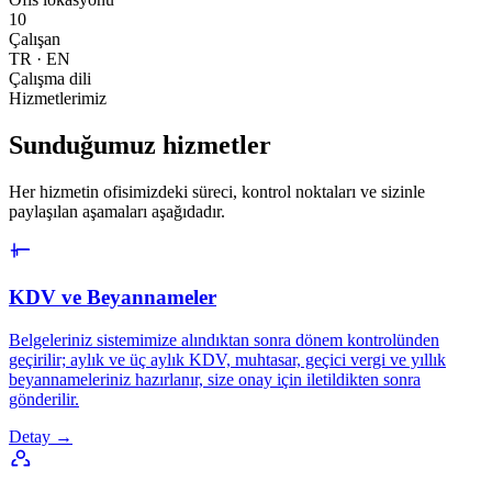
10
Çalışan
TR · EN
Çalışma dili
Hizmetlerimiz
Sunduğumuz hizmetler
Her hizmetin ofisimizdeki süreci, kontrol noktaları ve sizinle
paylaşılan aşamaları aşağıdadır.
KDV ve Beyannameler
Belgeleriniz sistemimize alındıktan sonra dönem kontrolünden
geçirilir; aylık ve üç aylık KDV, muhtasar, geçici vergi ve yıllık
beyannameleriniz hazırlanır, size onay için iletildikten sonra
gönderilir.
Detay →