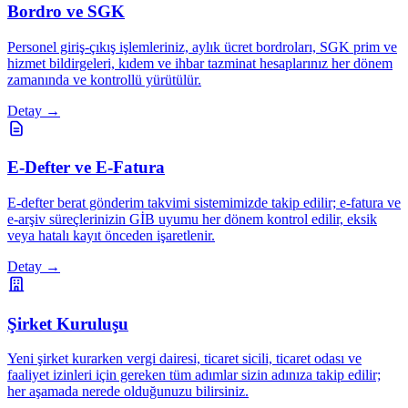
Bordro ve SGK
Personel giriş-çıkış işlemleriniz, aylık ücret bordroları, SGK prim ve
hizmet bildirgeleri, kıdem ve ihbar tazminat hesaplarınız her dönem
zamanında ve kontrollü yürütülür.
Detay →
E-Defter ve E-Fatura
E-defter berat gönderim takvimi sistemimizde takip edilir; e-fatura ve
e-arşiv süreçlerinizin GİB uyumu her dönem kontrol edilir, eksik
veya hatalı kayıt önceden işaretlenir.
Detay →
Şirket Kuruluşu
Yeni şirket kurarken vergi dairesi, ticaret sicili, ticaret odası ve
faaliyet izinleri için gereken tüm adımlar sizin adınıza takip edilir;
her aşamada nerede olduğunuzu bilirsiniz.