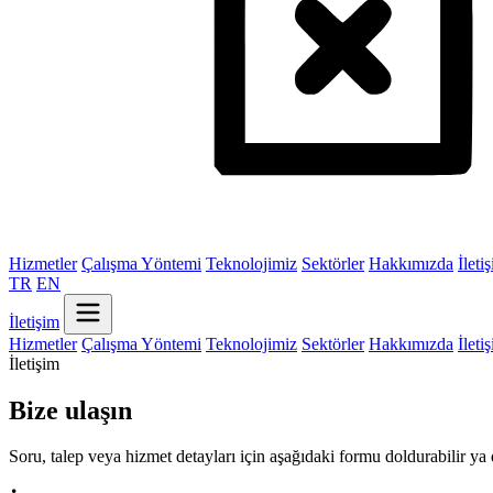
Hizmetler
Çalışma Yöntemi
Teknolojimiz
Sektörler
Hakkımızda
İleti
TR
EN
İletişim
Hizmetler
Çalışma Yöntemi
Teknolojimiz
Sektörler
Hakkımızda
İleti
İletişim
Bize ulaşın
Soru, talep veya hizmet detayları için aşağıdaki formu doldurabilir ya d