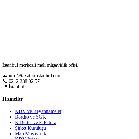
İstanbul merkezli mali müşavirlik ofisi.
📧 info@taxationistanbul.com
📞 0212 238 02 57
📍 İstanbul
Hizmetler
KDV ve Beyannameler
Bordro ve SGK
E-Defter ve E-Fatura
Şirket Kuruluşu
Mali Müşavirlik