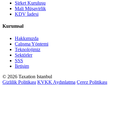
Şirket Kuruluşu
Mali Müşavirlik
KDV İadesi
Kurumsal
Hakkımızda
Çalışma Yöntemi
Teknolojimiz
Sektörler
SSS
İletişim
© 2026 Taxation Istanbul
Gizlilik Politikası
KVKK Aydınlatma
Çerez Politikası