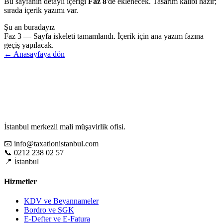
Bu sayfanın detaylı içeriği
Faz 8
'de eklenecek. Tasarım kalıbı hazır;
sırada içerik yazımı var.
Şu an buradayız
Faz 3 — Sayfa iskeleti tamamlandı. İçerik için ana yazım fazına
geçiş yapılacak.
← Anasayfaya dön
İstanbul merkezli mali müşavirlik ofisi.
📧 info@taxationistanbul.com
📞 0212 238 02 57
📍 İstanbul
Hizmetler
KDV ve Beyannameler
Bordro ve SGK
E-Defter ve E-Fatura